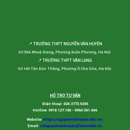
📍 TRƯỜNG THPT NGUYỄN VĂN HUYÊN
Số 55A Nhuệ Giang, Phường Xuân Phương, Hà Nội.
📍 TRƯỜNG THPT VĂN LANG
Số 160 Tôn Đức Thắng, Phường Ô Chợ Dừa, Hà Nội.
HỖ TRỢ TƯ VẤN
Điện thoại: 024.3773.5365
Hotline: 0918.127.186 - 0964.561.666
Website:
https://nguyenvanhuyen.edu.vn/
Email:
c3nguyenvanhuyen@hanoiedu.vn