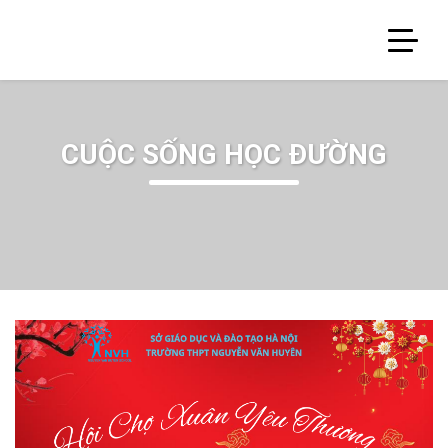
CUỘC SỐNG HỌC ĐƯỜNG