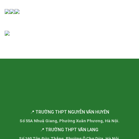
📍 TRƯỜNG THPT NGUYỄN VĂN HUYÊN
Số 55A Nhuệ Giang, Phường Xuân Phương, Hà Nội.
📍 TRƯỜNG THPT VĂN LANG
Số 160 Tôn Đức Thắng, Phường Ô Chợ Dừa, Hà Nội.