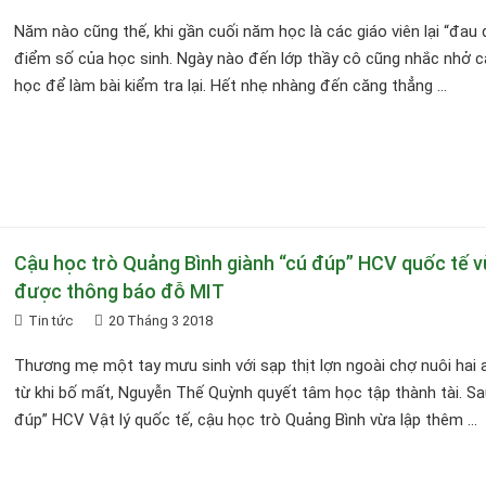
Năm nào cũng thế, khi gần cuối năm học là các giáo viên lại “đau 
điểm số của học sinh. Ngày nào đến lớp thầy cô cũng nhắc nhở 
học để làm bài kiểm tra lại. Hết nhẹ nhàng đến căng thẳng ...
Cậu học trò Quảng Bình giành “cú đúp” HCV quốc tế 
được thông báo đỗ MIT
Tin tức
20 Tháng 3 2018
Thương mẹ một tay mưu sinh với sạp thịt lợn ngoài chợ nuôi hai
từ khi bố mất, Nguyễn Thế Quỳnh quyết tâm học tập thành tài. Sa
đúp” HCV Vật lý quốc tế, cậu học trò Quảng Bình vừa lập thêm ...