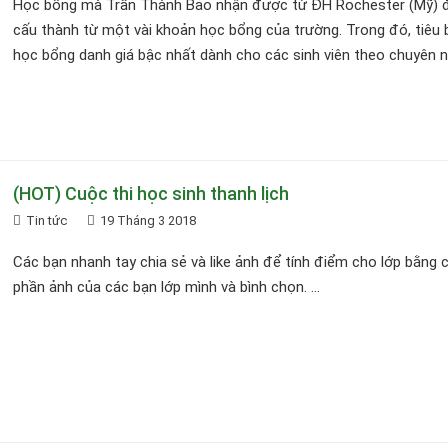
Học bổng mà Trần Thành Bảo nhận được từ ĐH Rochester (Mỹ) 
cấu thành từ một vài khoản học bổng của trường. Trong đó, tiêu b
học bổng danh giá bậc nhất dành cho các sinh viên theo chuyên ng
(HOT) Cuộc thi học sinh thanh lịch
Tin tức
19 Tháng 3 2018
Các bạn nhanh tay chia sẻ và like ảnh để tính điểm cho lớp bằng 
phần ảnh của các bạn lớp mình và bình chọn. ...