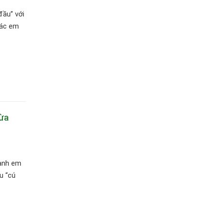
đầu” với
các em
vừa
 anh em
u “cú