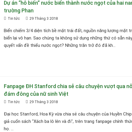
Dự án “hô biến” nước biển thành nước ngọt của hai na
trường Phan
Tin tức
29 Tháng 3 2018
Biển chiếm 3/4 diện tích bề mặt trái đất, nguồn năng lượng mặt tr
biển lại vô hạn. Sao chúng ta không sử dụng những thứ có sẵn này
quyết vấn đề thiếu nước ngọt? Những trăn trở đó đã kh...
Fanpage ĐH Stanford chia sẻ câu chuyện vượt qua nỗ
đám đông của nữ sinh Việt
Tin tức
29 Tháng 3 2018
Đại học Stanford, Hoa Kỳ vừa chia sẻ câu chuyện của Huyền Chip
giả cuốn sách "Xách ba lô lên và đi", trên trang fanpage chính thứ
họ. ...