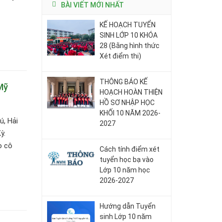
BÀI VIẾT MỚI NHẤT
KẾ HOẠCH TUYỂN
SINH LỚP 10 KHÓA
28 (Bằng hình thức
Xét điểm thi)
THÔNG BÁO KẾ
Mỹ
HOẠCH HOÀN THIỆN
HỒ SƠ NHẬP HỌC
KHỐI 10 NĂM 2026-
, Hải
2027
ỳ.
o cô
Cách tính điểm xét
tuyển học bạ vào
Lớp 10 năm học
2026-2027
Hướng dẫn Tuyển
sinh Lớp 10 năm