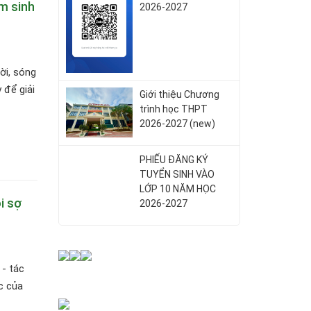
m sinh
2026-2027
ời, sóng
 để giải
Giới thiệu Chương
trình học THPT
2026-2027 (new)
PHIẾU ĐĂNG KÝ
TUYỂN SINH VÀO
LỚP 10 NĂM HỌC
i sợ
2026-2027
 - tác
c của