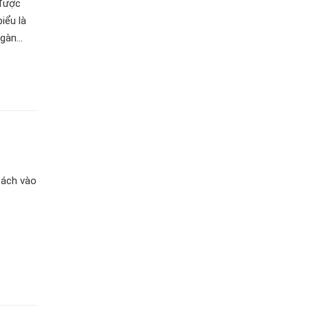
được
iểu là
àn...
cách vào