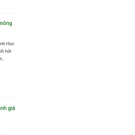
 nông
inh Học
hồ hởi
...
nh giá