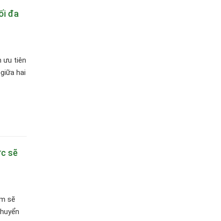
ối đa
 ưu tiên
giữa hai
ực sẽ
em sẽ
chuyển