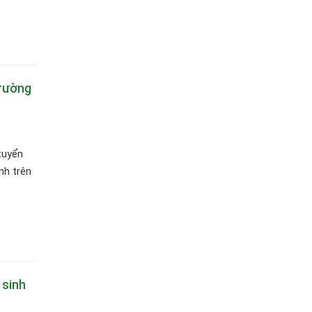
trường
tuyển
nh trên
 sinh