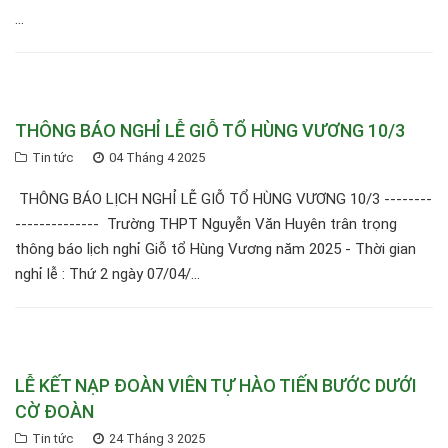
...
THÔNG BÁO NGHỈ LỄ GIỖ TỔ HÙNG VƯƠNG 10/3
Tin tức
04 Tháng 4 2025
THÔNG BÁO LỊCH NGHỈ LỄ GIỖ TỔ HÙNG VƯƠNG 10/3 --------
-------------- Trường THPT Nguyễn Văn Huyên trân trọng
thông báo lịch nghỉ Giỗ tổ Hùng Vương năm 2025 - Thời gian
nghỉ lễ : Thứ 2 ngày 07/04/...
LỄ KẾT NẠP ĐOÀN VIÊN TỰ HÀO TIẾN BƯỚC DƯỚI
CỜ ĐOÀN
Tin tức
24 Tháng 3 2025