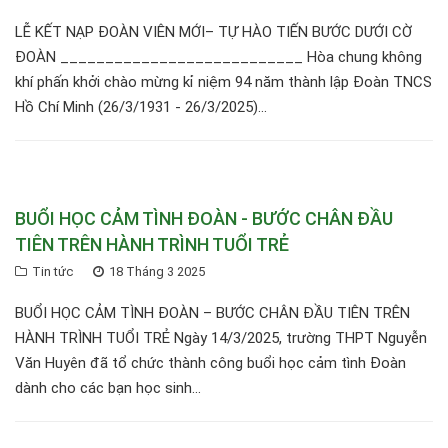
LỄ KẾT NẠP ĐOÀN VIÊN MỚI– TỰ HÀO TIẾN BƯỚC DƯỚI CỜ
ĐOÀN ___________________________ Hòa chung không
khí phấn khởi chào mừng kỉ niệm 94 năm thành lập Đoàn TNCS
Hồ Chí Minh (26/3/1931 - 26/3/2025)...
BUỔI HỌC CẢM TÌNH ĐOÀN - BƯỚC CHÂN ĐẦU
TIÊN TRÊN HÀNH TRÌNH TUỔI TRẺ
Tin tức
18 Tháng 3 2025
BUỔI HỌC CẢM TÌNH ĐOÀN – BƯỚC CHÂN ĐẦU TIÊN TRÊN
HÀNH TRÌNH TUỔI TRẺ Ngày 14/3/2025, trường THPT Nguyễn
Văn Huyên đã tổ chức thành công buổi học cảm tình Đoàn
dành cho các bạn học sinh...