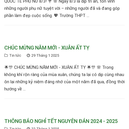
QUỐC TẾ PHỤ NỮ 8/3! 💐 🌸 Ngày 8/3 là dịp tri ân, tôn vinh
những người phụ nữ tuyệt vời – những người đã và đang góp
phần làm đẹp cuộc sống. 💖 Trường THPT ...
CHÚC MỪNG NĂM MỚI - XUÂN ẤT TỴ
Tin tức
29 Tháng 1 2025
🌟🎊 CHÚC MỪNG NĂM MỚI - XUÂN ẤT TỴ 🌟🎊 🌸 Trong
không khí rộn ràng của mùa xuân, chúng ta lại có dịp cùng nhau
ôn lại những kỷ niệm đáng nhớ của một năm đã qua, đồng thời
hướng về ...
THÔNG BÁO NGHỈ TẾT NGUYÊN ĐÁN 2024 - 2025
Tin tức
22 Tháng 1 2025