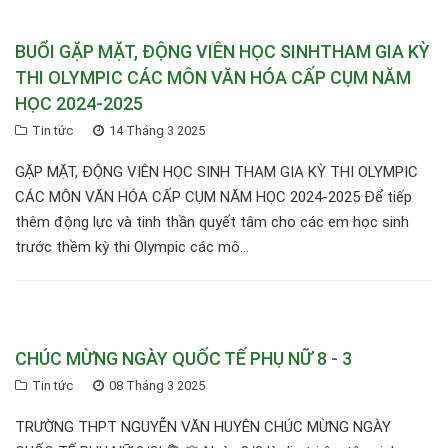
BUỔI GẶP MẶT, ĐỘNG VIÊN HỌC SINHTHAM GIA KỲ
THI OLYMPIC CÁC MÔN VĂN HÓA CẤP CỤM NĂM
HỌC 2024-2025
Tin tức
14 Tháng 3 2025
GẶP MẶT, ĐỘNG VIÊN HỌC SINH THAM GIA KỲ THI OLYMPIC
CÁC MÔN VĂN HÓA CẤP CỤM NĂM HỌC 2024-2025 Để tiếp
thêm động lực và tinh thần quyết tâm cho các em học sinh
trước thềm kỳ thi Olympic các mô...
CHÚC MỪNG NGÀY QUỐC TẾ PHỤ NỮ 8 - 3
Tin tức
08 Tháng 3 2025
TRƯỜNG THPT NGUYỄN VĂN HUYÊN CHÚC MỪNG NGÀY