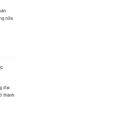
uân
áng nữa
.
ạc
g đại
rở thành