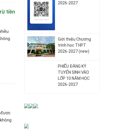
2026-2027
rừ tiền
nhiều
 không
Giới thiệu Chương
trình học THPT
2026-2027 (new)
PHIẾU ĐĂNG KÝ
TUYỂN SINH VÀO
LỚP 10 NĂM HỌC
2026-2027
o được
 không