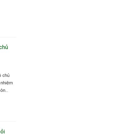
 chủ
ộ chủ
ổ nhiệm
n...
ỏi