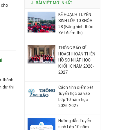
BÀI VIẾT MỚI NHẤT
n cho
KẾ HOẠCH TUYỂN
SINH LỚP 10 KHÓA
28 (Bằng hình thức
Xét điểm thi)
THÔNG BÁO KẾ
HOẠCH HOÀN THIỆN
i
HỒ SƠ NHẬP HỌC
KHỐI 10 NĂM 2026-
2027
ở thành
 dự thi
Cách tính điểm xét
tuyển học bạ vào
Lớp 10 năm học
2026-2027
Hướng dẫn Tuyển
sinh Lớp 10 năm