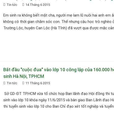
Tin tức
14 Tháng 6 2015
Em sinh ra không biết mặt cha, người mẹ lam lũ nuôi hai anh em ă
không có thời gian chăm sóc con. Thế nhưng cậu học trò nghèo 
Trường Lộc, huyện Can Lộc (Hà Tĩnh) đã vượt qua được mặc cảm,
Bắt đầu "cuộc đua" vào lớp 10 công lập của 160.000 
sinh Hà Nội, TPHCM
Tin tức
11 Tháng 6 2015
Sở GD-ĐT TP.HCM vừa tổ chức họp Ban lãnh đạo Hội đồng thi t
sinh vào lớp 10 khóa ngày 11/6/2015 và bàn giao Ban Lãnh đạo H
thi tuyển sinh vào lớp 10 cho Ban Chỉ đạo xét tốt nghiệp và tuyển.