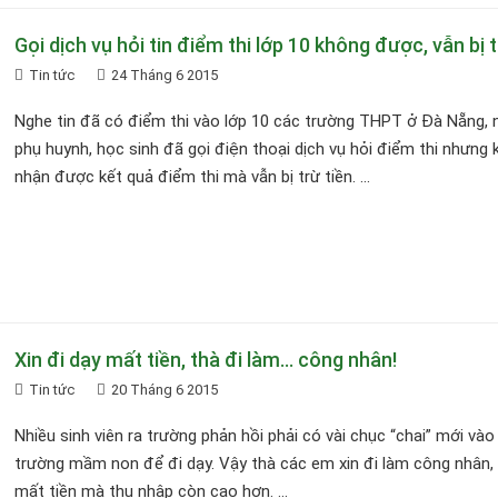
Gọi dịch vụ hỏi tin điểm thi lớp 10 không được, vẫn bị t
Tin tức
24 Tháng 6 2015
Nghe tin đã có điểm thi vào lớp 10 các trường THPT ở Đà Nẵng, 
phụ huynh, học sinh đã gọi điện thoại dịch vụ hỏi điểm thi nhưng
nhận được kết quả điểm thi mà vẫn bị trừ tiền. ...
Xin đi dạy mất tiền, thà đi làm… công nhân!
Tin tức
20 Tháng 6 2015
Nhiều sinh viên ra trường phản hồi phải có vài chục “chai” mới và
trường mầm non để đi dạy. Vậy thà các em xin đi làm công nhân,
mất tiền mà thu nhập còn cao hơn. ...