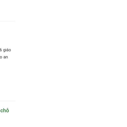
6 giáo
ảo an
 chỗ