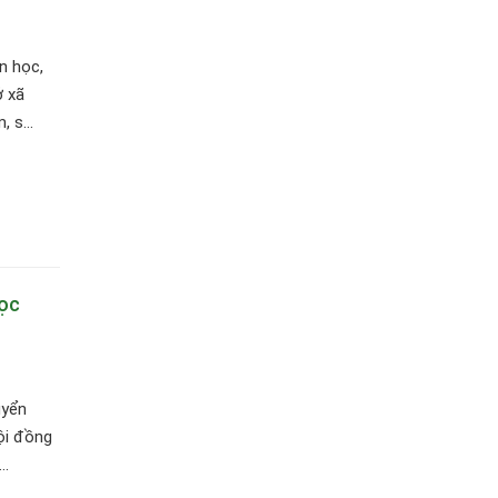
n học,
ở xã
 s...
học
uyển
ội đồng
..