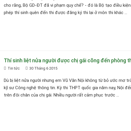
cho rằng, Bộ GD-ĐT đã vi phạm quy chế? - đó là Bộ tạo điều kiệ
phép thí sinh quên đến thi được đăng ký thi lại ở môn thi khác ...
Thí sinh liệt nửa người được chị gái cõng đến phòng th
Tin tức
30 Tháng 6 2015
Dù bị liệt nửa người nhưng em Vũ Văn Nội không từ bỏ ước mơ tr
kỹ sư Công nghệ thông tin. Kỳ thi THPT quốc gia năm nay, Nội đến
trên đôi chân của chị gái. Nhiều người rất cảm phục trước ...