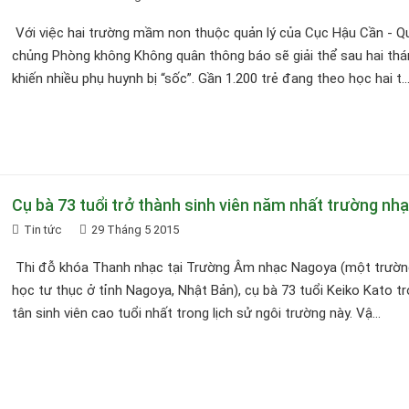
Với việc hai trường mầm non thuộc quản lý của Cục Hậu Cần - Q
chủng Phòng không Không quân thông báo sẽ giải thể sau hai th
khiến nhiều phụ huynh bị “sốc”. Gần 1.200 trẻ đang theo học hai t..
Cụ bà 73 tuổi trở thành sinh viên năm nhất trường nh
Tin tức
29 Tháng 5 2015
Thi đỗ khóa Thanh nhạc tại Trường Âm nhạc Nagoya (một trườn
học tư thục ở tỉnh Nagoya, Nhật Bản), cụ bà 73 tuổi Keiko Kato t
tân sinh viên cao tuổi nhất trong lịch sử ngôi trường này. Vậ...