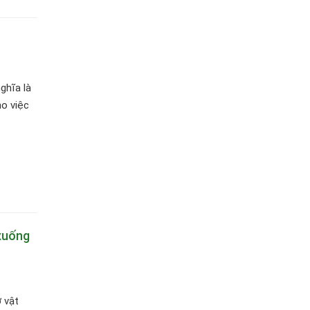
ghĩa là
ho việc
 xuống
 vật