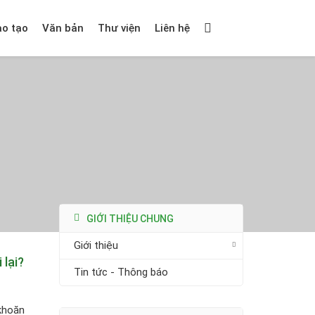
ào tạo
Văn bản
Thư viện
Liên hệ
GIỚI THIỆU CHUNG
Giới thiệu
 lại?
Tin tức - Thông báo
 khoăn