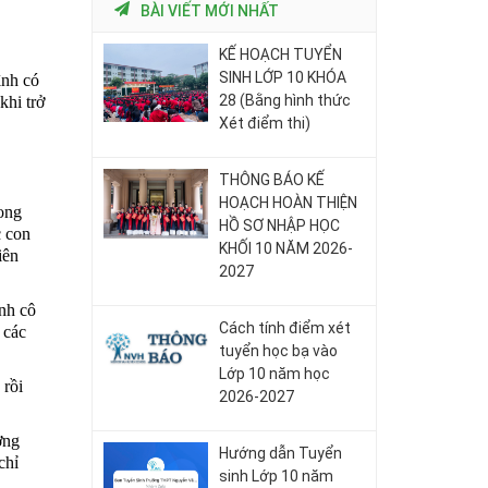
BÀI VIẾT MỚI NHẤT
KẾ HOẠCH TUYỂN
SINH LỚP 10 KHÓA
ình có
28 (Bằng hình thức
khi trở
Xét điểm thi)
THÔNG BÁO KẾ
HOẠCH HOÀN THIỆN
ong
HỒ SƠ NHẬP HỌC
c con
KHỐI 10 NĂM 2026-
iên
2027
ành cô
Cách tính điểm xét
 các
tuyển học bạ vào
Lớp 10 năm học
 rồi
2026-2027
ờng
Hướng dẫn Tuyển
chỉ
sinh Lớp 10 năm