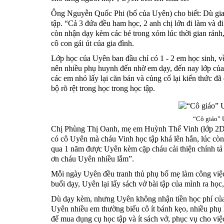
Ông Nguyễn Quốc Phi (bố của Uyên) cho biết: Dù gia 
tập. “Cả 3 đứa đều ham học, 2 anh chị lớn đi làm và đ
còn nhận dạy kèm các bé trong xóm lúc thời gian rảnh,
cô con gái út của gia đình.
Lớp học của Uyên ban đầu chỉ có 1 - 2 em học sinh, v
nên nhiều phụ huynh đến nhờ em dạy, đến nay lớp của
các em nhỏ lấy lại căn bản và củng cố lại kiến thức 
bộ rõ rệt trong học trong học tập.
“Cô giáo” 
Chị Phùng Thị Oanh, mẹ em Huỳnh Thế Vinh (lớp 2D
có cô Uyên mà cháu Vinh học tập khá lên hẳn, lúc còn 
qua 1 năm được Uyên kèm cặp cháu cải thiện chính tả v
ơn cháu Uyên nhiều lắm”.
Mỗi ngày Uyên đều tranh thủ phụ bố mẹ làm công việc 
buổi dạy, Uyên lại lấy sách vở bài tập của mình ra học
Dù dạy kèm, nhưng Uyên không nhận tiền học phí của 
Uyên nhiều em thường biếu cô ít bánh kẹo, nhiều phụ 
để mua dụng cụ học tập và ít sách vở, phục vụ cho việ