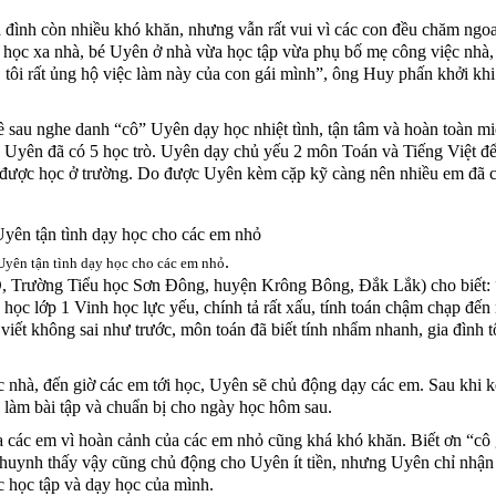
đình còn nhiều khó khăn, nhưng vẫn rất vui vì các con đều chăm ngo
i học xa nhà, bé Uyên ở nhà vừa học tập vừa phụ bố mẹ công việc nhà, 
 tôi rất ủng hộ việc làm này của con gái mình”, ông Huy phấn khởi khi
ề sau nghe danh “cô” Uyên dạy học nhiệt tình, tận tâm và hoàn toàn mi
 Uyên đã có 5 học trò. Uyên dạy chủ yếu 2 môn Toán và Tiếng Việt để
đã được học ở trường. Do được Uyên kèm cặp kỹ càng nên nhiều em đã c
.
Uyên tận tình dạy học cho các em nhỏ
, Trường Tiểu học Sơn Đông, huyện Krông Bông, Đắk Lắk) cho biết:
học lớp 1 Vinh học lực yếu, chính tả rất xấu, tính toán chậm chạp đến
iết không sai như trước, môn toán đã biết tính nhẩm nhanh, gia đình tô
nhà, đến giờ các em tới học, Uyên sẽ chủ động dạy các em. Sau khi k
, làm bài tập và chuẩn bị cho ngày học hôm sau.
các em vì hoàn cảnh của các em nhỏ cũng khá khó khăn. Biết ơn “cô 
huynh thấy vậy cũng chủ động cho Uyên ít tiền, nhưng Uyên chỉ nhận 
c học tập và dạy học của mình.