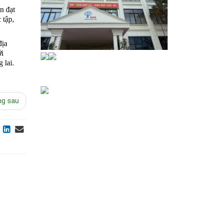
n đạt
 tập,
địa
ới
 lai.
ng sau