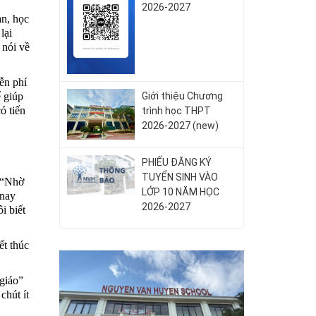
2026-2027
an, học
lại
 nói về
ễn phí
Giới thiệu Chương
 giúp
ó tiến
trình học THPT
2026-2027 (new)
PHIẾU ĐĂNG KÝ
TUYỂN SINH VÀO
 “Nhờ
LỚP 10 NĂM HỌC
 nay
2026-2027
i biết
ết thúc
giáo”
chút ít