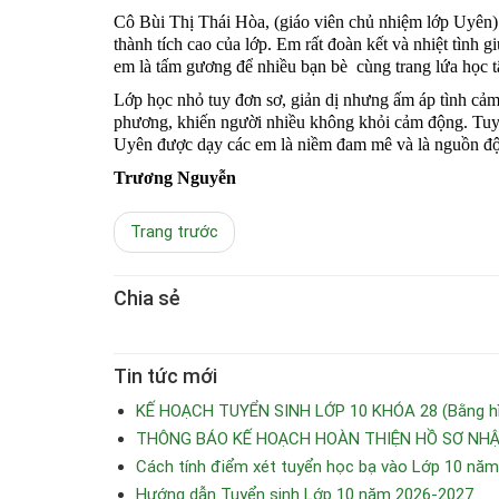
Cô Bùi Thị Thái Hòa, (giáo viên chủ nhiệm lớp Uyên) 
thành tích cao của lớp. Em rất đoàn kết và nhiệt tình g
em là tấm gương để nhiều bạn bè cùng trang lứa học t
Lớp học nhỏ tuy đơn sơ, giản dị nhưng ấm áp tình cả
phương, khiến người nhiều không khỏi cảm động. Tuy 
Uyên được dạy các em là niềm đam mê và là nguồn động
Trương Nguyễn
Trang trước
Chia sẻ
Tin tức mới
KẾ HOẠCH TUYỂN SINH LỚP 10 KHÓA 28 (Bằng hìn
THÔNG BÁO KẾ HOẠCH HOÀN THIỆN HỒ SƠ NHẬP
Cách tính điểm xét tuyển học bạ vào Lớp 10 nă
Hướng dẫn Tuyển sinh Lớp 10 năm 2026-2027