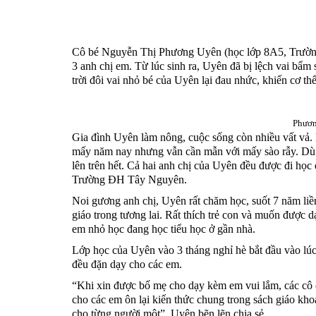
Cô bé Nguyễn Thị Phương Uyên (học lớp 8A5, Trường
3 anh chị em. Từ lúc sinh ra, Uyên đã bị lệch vai bẩm
trời đôi vai nhỏ bé của Uyên lại đau nhức, khiến cơ th
Phươn
Gia đình Uyên làm nông, cuộc sống còn nhiều vất vả
mấy năm nay nhưng vẫn cần mẫn với mấy sào rẫy. Dù 
lên trên hết. Cả hai anh chị của Uyên đều được đi học đ
Trường ĐH Tây Nguyên.
Noi gương anh chị, Uyên rất chăm học, suốt 7 năm liền
giáo trong tương lai. Rất thích trẻ con và muốn được
em nhỏ học đang học tiểu học ở gần nhà.
Lớp học của Uyên vào 3 tháng nghỉ hè bắt đầu vào lúc 
đều đặn dạy cho các em.
“Khi xin được bố mẹ cho dạy kèm em vui lắm, các cô
cho các em ôn lại kiến thức chung trong sách giáo khoa
cho từng người một”, Uyên bẽn lẽn chia sẻ.