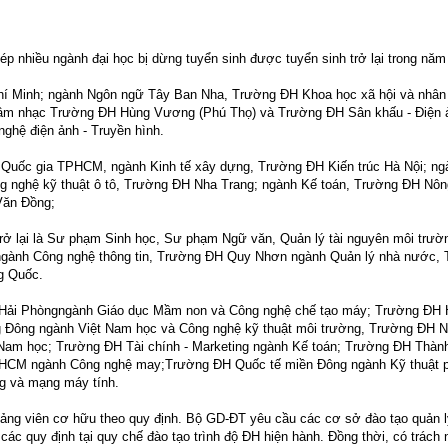
hép
nhiều ngành đại học bị dừng tuyển sinh được tuyển sinh trở lại trong năm
í Minh; ngành Ngôn ngữ Tây Ban Nha
,
Trường ĐH Khoa học xã hội và nhân
âm nhạc Trường ĐH Hùng Vương (Phú Thọ)
và
Trường ĐH Sân khấu - Điện 
nghệ điện ảnh - Truyền hình.
H Quốc gia TPHCM
, ngành
Kinh tế xây dựng
,
Trường ĐH Kiến trúc Hà Nội
; ng
g nghệ kỹ thuật ô tô
,
Trường ĐH Nha Trang
; ngành
Kế toán
,
Trường ĐH Nôn
Văn Đồng
;
ở lại là
Sư phạm Sinh học
,
Sư phạm Ngữ văn
,
Quản lý tài nguyên môi trườ
gành
Công nghệ thông tin
,
Trường ĐH Quy Nhơn
ngành
Quản lý nhà nước
,
g Quốc
.
Hải Phòng
ngành
Giáo dục Mầm non
và
Công nghệ chế tạo máy
;
Trường ĐH 
 Đông
ngành
Việt Nam học
và
Công nghệ kỹ thuật môi trường
,
Trường ĐH N
 Nam học
;
Trường ĐH Tài chính - Marketing
ngành
Kế toán
;
Trường ĐH Thàn
PHCM
ngành
Công nghệ may
;
Trường ĐH Quốc tế miền Đông
ngành
Kỹ thuật 
ng và mạng máy tính
.
giảng viên cơ hữu theo quy định. Bộ GD-ĐT yêu cầu các cơ sở đào tạo quản l
ác quy định tại quy chế đào tạo trình độ ĐH hiện hành. Đồng thời, có trách 