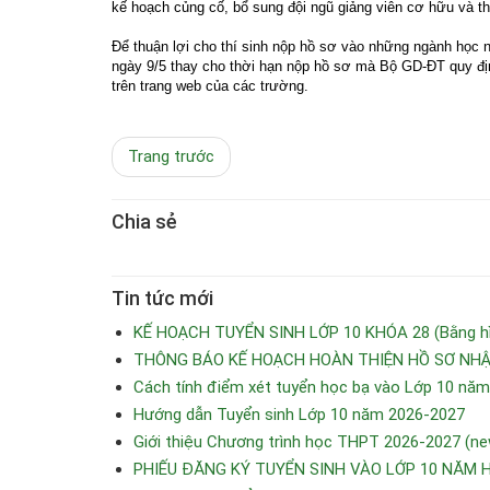
kế hoạch củng cố, bổ sung đội ngũ giảng viên cơ hữu và
Để thuận lợi cho thí sinh nộp hồ sơ vào những ngành học 
ngày 9/5 thay cho thời hạn nộp hồ sơ mà
Bộ GD-ĐT
quy đị
trên trang web của các trường.
Trang trước
Chia sẻ
Tin tức mới
KẾ HOẠCH TUYỂN SINH LỚP 10 KHÓA 28 (Bằng hìn
THÔNG BÁO KẾ HOẠCH HOÀN THIỆN HỒ SƠ NHẬP
Cách tính điểm xét tuyển học bạ vào Lớp 10 nă
Hướng dẫn Tuyển sinh Lớp 10 năm 2026-2027
Giới thiệu Chương trình học THPT 2026-2027 (ne
PHIẾU ĐĂNG KÝ TUYỂN SINH VÀO LỚP 10 NĂM 