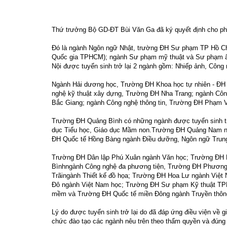
Thứ trưởng Bộ GD
-
ĐT Bùi Văn Ga
đã
ký quyết định cho p
Đó là ngành
Ngôn ngữ Nhật
, t
rường ĐH Sư phạm TP Hồ Ch
Quốc gia TPHCM);
ngành
Sư phạm mỹ thuật và Sư phạm 
Nội được tuyển sinh trở lại 2 ngành gồm: Nhiếp ảnh, Công 
Ngành
Hải dương học
,
Trường ĐH Khoa học tự nhiên - Đ
nghệ kỹ thuật xây dựng
,
Trường ĐH Nha Trang
; ngành
Côn
Bắc Giang
; ngành
Công nghệ thông tin
,
Trường ĐH Phạm 
Trường ĐH Quảng Bình
có những ngành được tuyển sinh tr
dục Tiểu học
,
Giáo dục Mầm non
.
Trường ĐH Quảng Nam
n
ĐH Quốc tế Hồng Bàng
ngành
Điều dưỡng
,
Ngôn ngữ Trun
Trường ĐH Dân lập Phú Xuân
ngành
Văn học
;
Trường ĐH 
Bình
ngành
Công nghệ đa phương tiện
,
Trường ĐH Phương
Trãi
ngành
Thiết kế đồ họa
;
Trường ĐH Hoa Lư
ngành
Việt
Đô
ngành
Việt Nam học
;
Trường ĐH Sư phạm Kỹ thuật T
mềm
và
Trường ĐH Quốc tế miền Đông
ngành
Truyền thô
Lý do được tuyển sinh trở lại do đã đáp ứng điều viện về 
chức đào tạo các ngành nêu trên theo thẩm quyền và đúng c