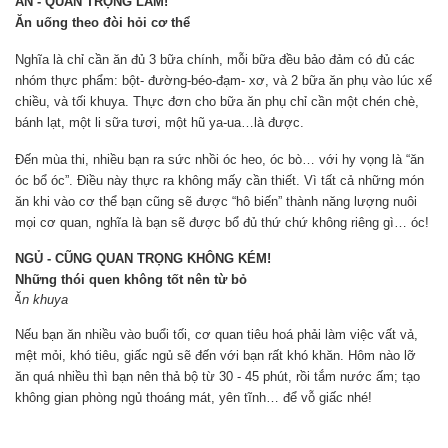
ĂN - QUAN TRỌNG LẮM!
Ăn uống theo đòi hỏi cơ thể
Nghĩa là chỉ cần ăn đủ 3 bữa chính, mỗi bữa đều bảo đảm có đủ các
nhóm thực phẩm: bột- đường-béo-đạm- xơ, và 2 bữa ăn phụ vào lúc xế
chiều, và tối khuya. Thực đơn cho bữa ăn phụ chỉ cần một chén chè,
bánh lạt, một li sữa tươi, một hũ ya-ua…là được.
Đến mùa thi, nhiều bạn ra sức nhồi óc heo, óc bò… với hy vọng là “ăn
óc bổ óc”. Điều này thực ra không mấy cần thiết. Vì tất cả những món
ăn khi vào cơ thể bạn cũng sẽ được “hô biến” thành năng lượng nuôi
mọi cơ quan, nghĩa là bạn sẽ được bổ đủ thứ chứ không riêng gì… óc!
NGỦ - CŨNG QUAN TRỌNG KHÔNG KÉM!
Những thói quen không tốt nên từ bỏ
Ăn khuya
Nếu bạn ăn nhiều vào buổi tối, cơ quan tiêu hoá phải làm việc vất vả,
mệt mỏi, khó tiêu, giấc ngủ sẽ đến với bạn rất khó khăn. Hôm nào lỡ
ăn quá nhiều thì bạn nên thả bộ từ 30 - 45 phút, rồi tắm nước ấm; tạo
không gian phòng ngủ thoáng mát, yên tĩnh… để vỗ giấc nhé!