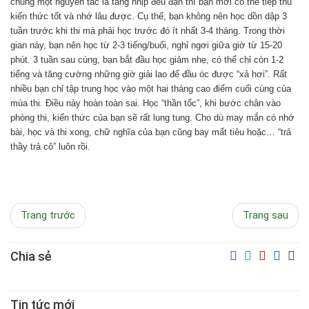
chung một nguyên tắc là tăng nhịp đều đặn thì bạn mới có thể tiếp thu
kiến thức tốt và nhớ lâu được. Cụ thể, bạn không nên học dồn dập 3
tuần trước khi thi mà phải học trước đó ít nhất 3-4 tháng. Trong thời
gian này, bạn nên học từ 2-3 tiếng/buổi, nghỉ ngơi giữa giờ từ 15-20
phút. 3 tuần sau cùng, bạn bắt đầu học giảm nhẹ, có thể chỉ còn 1-2
tiếng và tăng cường những giờ giải lao để đầu óc được “xả hơi”. Rất
nhiều bạn chỉ tập trung học vào một hai tháng cao điểm cuối cùng của
mùa thi. Điều này hoàn toàn sai. Học “thần tốc”, khi bước chân vào
phòng thi, kiến thức của bạn sẽ rất lung tung. Cho dù may mắn có nhớ
bài, học và thi xong, chữ nghĩa của bạn cũng bay mất tiêu hoặc… “trả
thầy trả cô” luôn rồi.
Trang trước
Trang sau
Chia sẻ
Tin tức mới