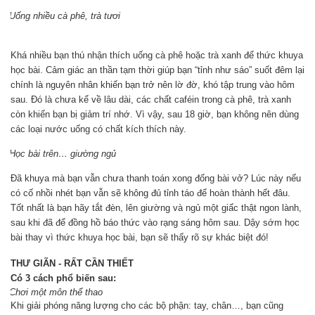
Uống nhiều cà phê, trà tươi
Khá nhiều bạn thú nhận thích uống cà phê hoặc trà xanh để thức khuya
học bài. Cảm giác an thần tạm thời giúp bạn “tỉnh như sáo” suốt đêm lại
chính là nguyên nhân khiến bạn trở nên lờ đờ, khó tập trung vào hôm
sau. Đó là chưa kể về lâu dài, các chất caféin trong cà phê, trà xanh
còn khiến bạn bị giảm trí nhớ. Vì vậy, sau 18 giờ, bạn không nên dùng
các loại nước uống có chất kích thích này.
Học bài trên… giường ngủ
Đã khuya mà bạn vẫn chưa thanh toán xong đống bài vở? Lúc này nếu
có cố nhồi nhét bạn vẫn sẽ không đủ tỉnh táo để hoàn thành hết đâu.
Tốt nhất là bạn hãy tắt đèn, lên giường và ngủ một giấc thật ngon lành,
sau khi đã để đồng hồ báo thức vào rạng sáng hôm sau. Dậy sớm học
bài thay vì thức khuya học bài, bạn sẽ thấy rõ sự khác biệt đó!
THƯ GIÃN - RẤT CẦN THIẾT
Có 3 cách phổ biến sau:
Chơi một môn thể thao
Khi giải phóng năng lượng cho các bộ phận: tay, chân…, bạn cũng