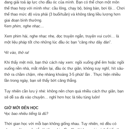
đang giải toả áp lực cho đầu óc của mình. Bạn có thể chọn một môn
thể thao hợp với mình như: cầu lông, chạy bộ, bóng bàn, bơi lội… Chơi
thể thao mức độ vừa phải (3 buổi/tuần) và không tăng liều lượng hơn
giai đoạn bình thường.
Xem phim, nghe nhạc…
Xem phim hài, nghe nhạc nhẹ, đọc truyện ngắn, truyện vui cười… là
một liệu pháp tốt cho những lúc đầu óc bạn “căng như dây đàn”.
Hít vào, thở ra!
Khi thấy mệt mỏi, bạn thử cách này xem: ngồi xuống ghế êm hoặc ngồi
xuống nền nhà, mắt nhắm lại, đầu óc thư giãn, không suy nghĩ, hít sâu-
thở ra chầm chậm, nhẹ nhàng khoảng 3-5 phút/ lần . Thực hiện nhiều
lần trong ngày, bạn sẽ thấy bớt căng thẳng.
Tuy nhiên cần lưu ý nhé: không nên chọn quá nhiều cách thư giãn, bạn
sẽ dễ sa đà vào chuyện… nghỉ hơn học là tiêu tùng luôn!
GIỜ MỚI ĐẾN HỌC
Học bao nhiêu tiếng là đủ?
Thời gian học với mỗi bạn không giống nhau. Tuy nhiên, nó đều có