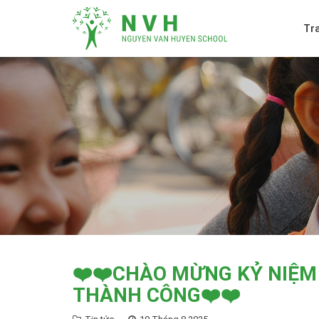
Tr
❤️❤️CHÀO MỪNG KỶ NIỆM
THÀNH CÔNG❤️❤️