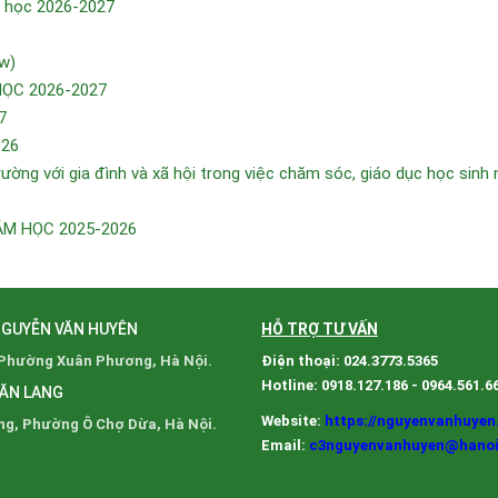
m học 2026-2027
w)
HỌC 2026-2027
7
026
ường với gia đình và xã hội trong việc chăm sóc, giáo dục học sinh
ĂM HỌC 2025-2026
NGUYỄN VĂN HUYÊN
HỖ TRỢ TƯ VẤN
 Phường Xuân Phương, Hà Nội.
Điện thoại: 024.3773.5365
Hotline: 0918.127.186 - 0964.561.6
VĂN LANG
Website:
https://nguyenvanhuyen
ng, Phường Ô Chợ Dừa, Hà Nội.
Email:
c3nguyenvanhuyen@hanoi