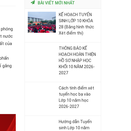
BÀI VIẾT MỚI NHẤT
KẾ HOẠCH TUYỂN
SINH LỚP 10 KHÓA
28 (Bằng hình thức
i phóng
Xét điểm thi)
ột nước
ất của
THÔNG BÁO KẾ
HOẠCH HOÀN THIỆN
 phấn
HỒ SƠ NHẬP HỌC
ố gắng
KHỐI 10 NĂM 2026-
2027
Cách tính điểm xét
tuyển học bạ vào
Lớp 10 năm học
2026-2027
Hướng dẫn Tuyển
sinh Lớp 10 năm