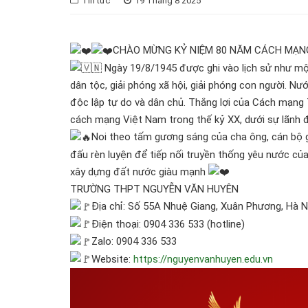
Tin tức
19 Tháng 8 2025
CHÀO MỪNG KỶ NIỆM 80 NĂM CÁCH MẠN
Ngày 19/8/1945 được ghi vào lịch sử như mộ
dân tộc, giải phóng xã hội, giải phóng con người. 
độc lập tự do và dân chủ. Thắng lợi của Cách mạng 
cách mạng Việt Nam trong thế kỷ XX, dưới sự lãnh đ
Noi theo tấm gương sáng của cha ông, cán bộ 
đấu rèn luyện để tiếp nối truyền thống yêu nước của
xây dựng đất nước giàu mạnh
TRƯỜNG THPT NGUYỄN VĂN HUYÊN
Địa chỉ: Số 55A Nhuệ Giang, Xuân Phương, Hà N
Điện thoại: 0904 336 533 (hotline)
Zalo: 0904 336 533
Website:
https://nguyenvanhuyen.edu.vn