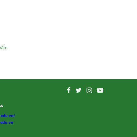
 năm
66
.edu.vn/
edu.vn