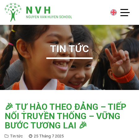
TIN TỨC
🎉 TỰ HÀO THEO ĐẢNG – TIẾP
NỐI TRUYỀN THỐNG – VỮNG
BƯỚC TƯƠNG LAI 🎉
Tin tức
25 Tháng 7 2025