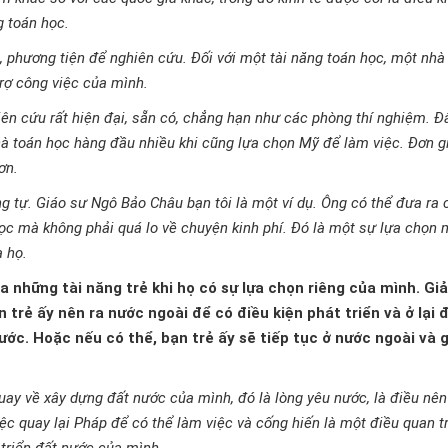
g toán học.
 phương tiện để nghiên cứu. Đối với một tài năng toán học, một nhà
 trợ công việc của mình.
iên cứu rất hiện đại, sẵn có, chẳng hạn như các phòng thí nghiệm. Đ
hà toán học hàng đầu nhiều khi cũng lựa chọn Mỹ để làm việc. Đơn g
ơn.
g tự. Giáo sư Ngô Bảo Châu bạn tôi là một ví dụ. Ông có thể đưa ra 
học mà không phải quá lo về chuyện kinh phí. Đó là một sự lựa chọn
 họ.
a những tài năng trẻ khi họ có sự lựa chọn riêng của mình. Giả
n trẻ ấy nên ra nước ngoài để có điều kiện phát triển và ở lại 
ước. Hoặc nếu có thể, bạn trẻ ấy sẽ tiếp tục ở nước ngoài và 
quay về xây dựng đất nước của mình, đó là lòng yêu nước, là điều nên
ệc quay lại Pháp để có thể làm việc và cống hiến là một điều quan t