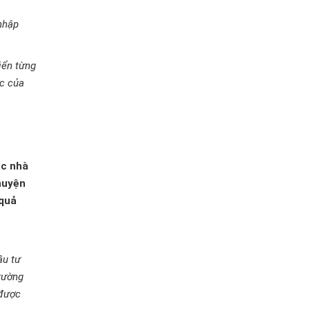
 nhập
iển từng
ớc của
ác nhà
huyện
 quả
ầu tư
rường
 được