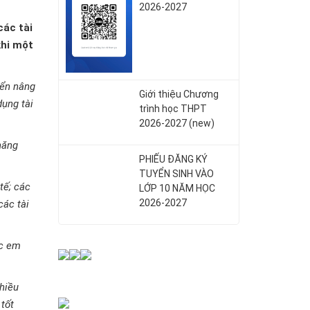
2026-2027
các tài
khi một
iển nâng
Giới thiệu Chương
dụng tài
trình học THPT
2026-2027 (new)
năng
PHIẾU ĐĂNG KÝ
TUYỂN SINH VÀO
tế; các
LỚP 10 NĂM HỌC
2026-2027
các tài
ác em
hiều
tốt