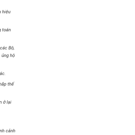
h hiệu
g toán
 các Bộ,
, ủng hộ
ác.
hắp thế
 ở lại
ình cảnh