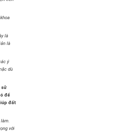
 khoa
ây là
iản là
các ý
 mặc dù
 sử
đó để
giúp đất
 làm.
rọng với