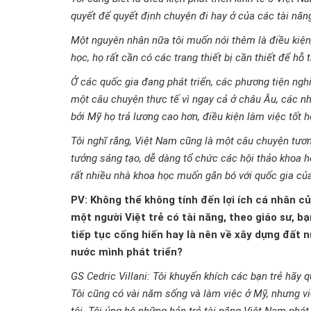
quyết để quyết định chuyện đi hay ở của các tài năn
Một nguyên nhân nữa tôi muốn nói thêm là điều kiện,
học, họ rất cần có các trang thiết bị cần thiết để hỗ
Ở các quốc gia đang phát triển, các phương tiện ngh
một câu chuyện thực tế vì ngay cả ở châu Âu, các n
bởi Mỹ họ trả lương cao hơn, điều kiện làm việc tốt h
Tôi nghĩ rằng, Việt Nam cũng là một câu chuyện tươn
tưởng sáng tạo, dễ dàng tổ chức các hội thảo khoa 
rất nhiều nhà khoa học muốn gắn bó với quốc gia của
PV: Không thể không tính đến lợi ích cá nhân củ
một người Việt trẻ có tài năng, theo giáo sư, bạ
tiếp tục cống hiến hay là nên về xây dựng đất n
nước mình phát triển?
GS Cedric Villani: Tôi khuyến khích các bạn trẻ hãy 
Tôi cũng có vài năm sống và làm việc ở Mỹ, nhưng vi