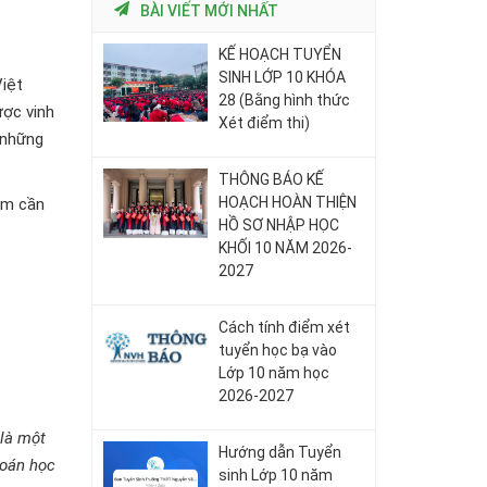
BÀI VIẾT MỚI NHẤT
KẾ HOẠCH TUYỂN
SINH LỚP 10 KHÓA
Việt
28 (Bằng hình thức
ược vinh
Xét điểm thi)
ố những
THÔNG BÁO KẾ
HOẠCH HOÀN THIỆN
am cần
HỒ SƠ NHẬP HỌC
KHỐI 10 NĂM 2026-
2027
Cách tính điểm xét
tuyển học bạ vào
Lớp 10 năm học
2026-2027
 là một
Hướng dẫn Tuyển
toán học
sinh Lớp 10 năm