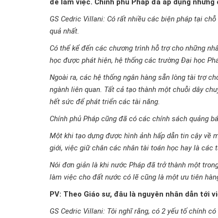
để làm việc. Chính phủ Pháp đã áp dụng những 
GS Cedric Villani: Có rất nhiều các biện pháp tại ch
quả nhất.
Có thể kể đến các chương trình hỗ trợ cho những nhân
học được phát hiện, hệ thống các trường Đại học Phá
Ngoài ra, các hệ thống ngân hàng sẵn lòng tài trợ ch
ngành liên quan. Tất cả tạo thành một chuỗi dây chuy
hết sức để phát triển các tài năng.
Chính phủ Pháp cũng đã có các chính sách quảng bá h
Một khi tạo dựng được hình ảnh hấp dẫn tin cậy về m
giới, việc giữ chân các nhân tài toán học hay là các 
Nói đơn giản là khi nước Pháp đã trở thành một trong
làm việc cho đất nước có lẽ cũng là một ưu tiên hà
PV: Theo Giáo sư, đâu là nguyên nhân dẫn tới v
GS Cedric Villani: Tôi nghĩ rằng, có 2 yếu tố chính c