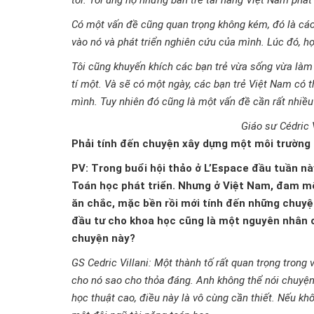
tôi. Tôi ủng hộ những bản trẻ tài năng Việt Nam phát
Có một vấn đề cũng quan trọng không kém, đó là các 
vào nó và phát triển nghiên cứu của mình. Lúc đó, họ
Tôi cũng khuyến khích các bạn trẻ vừa sống vừa làm 
tí một. Và sẽ có một ngày, các bạn trẻ Việt Nam có 
mình. Tuy nhiên đó cũng là một vấn đề cần rất nhiều
Giáo sư Cédric V
Phải tính đến chuyện xây dựng một môi trường
PV: Trong buổi hội thảo ở L’Espace đầu tuần nà
Toán học phát triển. Nhưng ở Việt Nam, đam mê 
ăn chắc, mặc bền rồi mới tính đến những chuyện
đầu tư cho khoa học cũng là một nguyên nhân c
chuyện này?
GS Cedric Villani: Một thành tố rất quan trọng trong
cho nó sao cho thỏa đáng. Anh không thể nói chuyện
học thuật cao, điều này là vô cùng cần thiết. Nếu k