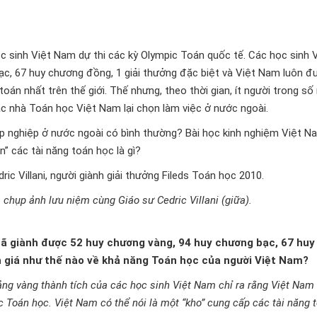
c sinh Việt Nam dự thi các kỳ Olympic Toán quốc tế. Các học sinh 
c, 67 huy chương đồng, 1 giải thưởng đặc biệt và Việt Nam luôn đ
oán nhất trên thế giới. Thế nhưng, theo thời gian, ít người trong s
ác nhà Toán học Việt Nam lại chọn làm việc ở nước ngoài.
p nghiệp ở nước ngoài có bình thường? Bài học kinh nghiệm Việt N
n” các tài năng toán học là gì?
 Villani, người giành giải thưởng Fileds Toán học 2010.
hụp ảnh lưu niệm cùng Giáo sư Cedric Villani (giữa).
ã giành được 52 huy chương vàng, 94 huy chương bạc, 67 huy
 giá như thế nào về khả năng Toán học của người Việt Nam?
ảng vàng thành tích của các học sinh Việt Nam chỉ ra rằng Việt Nam
c Toán học. Việt Nam có thể nói là một “kho” cung cấp các tài năng 