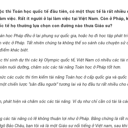
c thi Toán học quốc tế đầu tiên, có một thực tế là rất nhiều 
 việc. Rất ít người ở lại làm việc tại Việt Nam. Còn ở Pháp, 
ốc tế họ thường lựa chọn con đường nào thưa Giáo sư?
toán học Pháp đều ở lại phụng sự quốc gia, hoặc họ đi học tập phát tr
m việc ở Pháp. Tất nhiên chúng ta không thể so sánh câu chuyện sử 
điểm khác biệt.
c thí sinh dự thi các kỳ Olympic quốc tế, Việt Nam có nhiều các tài 
kiện nuôi dưỡng, chăm sóc các tài năng Toán học ở Pháp tốt hơn.
hức các cuộc thi tìm kiếm tài năng Toán học ở cấp quốc gia và quốc 
ột chiến lược “săn đầu người” tương lai và họ đầu tư rất nhiều cho 
, phát hiện và chăm sóc các tài năng. Ví dụ như chỉ cần có tài là c
 các tài năng có lẽ không thuận lợi như ở Pháp. Bằng chứng là rất n
ô Bảo Châu, bạn tôi và là một Giáo sư nổi tiếng ở Việt nam, sau khi 