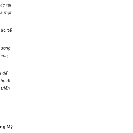
ác tài
là một
uốc tế
phương
minh,
i để
 họ đi
triển
ang Mỹ