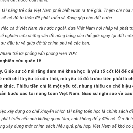
 triển đất nước của mình.
tài năng trẻ của Việt Nam phải biết vươn ra thế giới. Thậm chí hòa
 sẽ có đủ tri thức để phát triển và đóng góp cho đất nước.
việc cả ở Việt Nam và nước ngoài, đưa Việt Nam hội nhập và phát tr
thể nghiên cứu những vấn đề nóng bỏng của thế giới ngay tại đất nư
 sự đầu tư và giúp đỡ từ chính phủ và các bạn.
illani trả lời phỏng vấn phóng viên VOV.
 nghiên cứu quốc tế
y, Giáo sư có nói rằng đam mê khoa học là yếu tố cốt lõi để c
mới chỉ là yếu tố cần thôi, mà yếu tố đủ trước tiên phải là c
 khác. Thiếu tiền chỉ là một yếu tố, nhưng thiếu cơ chế hiệu
ản bước các tài năng toán Việt Nam. Giáo sư nghĩ sao về câu
 việc xây dựng cơ chế khuyến khích tài năng toán học là chính sách đ
 phát triển nếu anh không quan tâm, anh không để ý đến nó. Ở môi t
hông xây dựng một chính sách hiệu quả, phù hợp, Việt Nam sẽ khó có