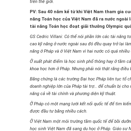
trên thế giới.
PV: Sau 40 năm kể từ khi Việt Nam tham gia cuộ
năng Toán học của Việt Nam đã ra nước ngoài làm
tài năng Toán học đoạt giải thưởng Olympic qu
GS Cedric Villani: Có thể nói phần lớn các tài năng 
cao kỹ năng ở nước ngoài sau đó đều quay trở lại là
năng ở Pháp và ở Việt Nam vì hai nước có quá nhiều 
Ở xuất phát điểm là học sinh phổ thông hay ở tầm cá
khoa học hơn ở Pháp. Nhưng phải nói thật rằng điều 
Bằng chứng là các trường Đại học Pháp liên tục tổ c
doanh nghiệp lớn của Pháp tài trợ… để chuẩn bị cho m
năng cả về tài chính và phương diện kỹ thuật.
Ở Pháp có một mạng lưới kết nối quốc tế để tìm kiếm
được đầu tư bằng nhiều cách.
Ở Việt Nam một môi trường tầm quốc tế để bồi dưỡng
học sinh Việt Nam đã sang du học ở Pháp. Giáo sư Ng