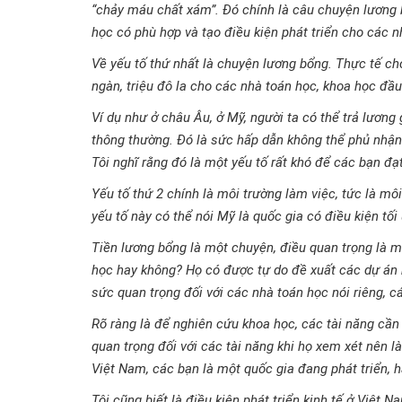
“chảy máu chất xám”. Đó chính là câu chuyện lương 
học có phù hợp và tạo điều kiện phát triển cho các 
Về yếu tố thứ nhất là chuyện lương bổng. Thực tế cho 
ngàn, triệu đô la cho các nhà toán học, khoa học đầ
Ví dụ như ở châu Âu, ở Mỹ, người ta có thể trả lương 
thông thường. Đó là sức hấp dẫn không thể phủ nhận
Tôi nghĩ rằng đó là một yếu tố rất khó để các bạn đạt
Yếu tố thứ 2 chính là môi trường làm việc, tức là mô
yếu tố này có thể nói Mỹ là quốc gia có điều kiện tối
Tiền lương bổng là một chuyện, điều quan trọng là 
học hay không? Họ có được tự do đề xuất các dự án n
sức quan trọng đối với các nhà toán học nói riêng, c
Rõ ràng là để nghiên cứu khoa học, các tài năng cần
quan trọng đối với các tài năng khi họ xem xét nên 
Việt Nam, các bạn là một quốc gia đang phát triển, h
Tôi cũng biết là điều kiện phát triển kinh tế ở Việt N