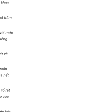
u khoa
 cả trăm
 với mức
ưởng.
ét về
 toán
là hết
tố rất
ợp của
iện tiên