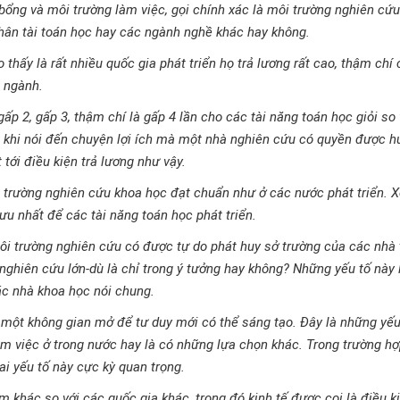
bổng và môi trường làm việc, gọi chính xác là môi trường nghiên cứ
nhân tài toán học hay các ngành nghề khác hay không.
thấy là rất nhiều quốc gia phát triển họ trả lương rất cao, thậm chí
u ngành.
gấp 2, gấp 3, thậm chí là gấp 4 lần cho các tài năng toán học giỏi so
 khi nói đến chuyện lợi ích mà một nhà nghiên cứu có quyền được h
 tới điều kiện trả lương như vậy.
i trường nghiên cứu khoa học đạt chuẩn như ở các nước phát triển. X
 ưu nhất để các tài năng toán học phát triển.
môi trường nghiên cứu có được tự do phát huy sở trường của các nhà
ghiên cứu lớn-dù là chỉ trong ý tưởng hay không? Những yếu tố này 
ác nhà khoa học nói chung.
 một không gian mở để tư duy mới có thể sáng tạo. Đây là những yếu 
làm việc ở trong nước hay là có những lựa chọn khác. Trong trường h
ai yếu tố này cực kỳ quan trọng.
am khác so với các quốc gia khác, trong đó kinh tế được coi là điều k