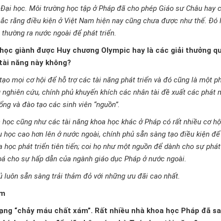
Đại học. Môi trường học tập ở Pháp đã cho phép Giáo sư Châu hay c
hắc rằng điều kiện ở Việt Nam hiện nay cũng chưa được như thế. Đó 
thường ra nước ngoài để phát triển.
 học giành được Huy chương Olympic hay là các giải thưởng q
 tài năng này không?
tạo mọi cơ hội để hỗ trợ các tài năng phát triển và đó cũng là một 
 nghiên cứu, chính phủ khuyến khích các nhân tài đề xuất các phát 
bổng và đào tạo các sinh viên “nguồn”.
 học cũng như các tài năng khoa học khác ở Pháp có rất nhiều cơ hộ
u học cao hơn lên ở nước ngoài, chính phủ sẵn sàng tạo điều kiện để
 học phát triển tiên tiến; coi họ như một nguồn để dành cho sự phát 
á cho sự hấp dẫn của ngành giáo dục Pháp ở nước ngoài.
hủ luôn sẵn sàng trải thảm đỏ với những ưu đãi cao nhất.
ám
rạng “chảy máu chất xám”. Rất nhiều nhà khoa học Pháp đã s