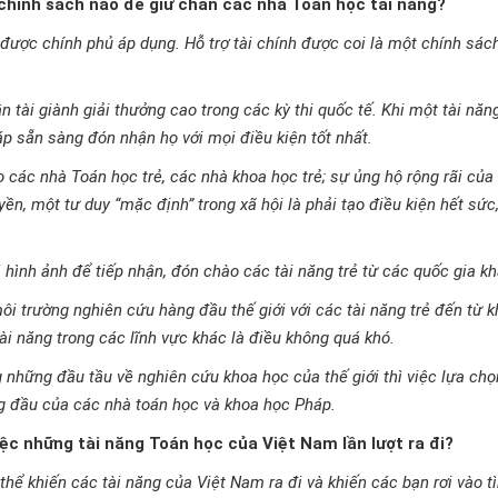
chính sách nào để giữ chân các nhà Toán học tài năng?
ỗ được chính phủ áp dụng. Hỗ trợ tài chính được coi là một chính sác
 tài giành giải thưởng cao trong các kỳ thi quốc tế. Khi một tài năn
p sẵn sàng đón nhận họ với mọi điều kiện tốt nhất.
o các nhà Toán học trẻ, các nhà khoa học trẻ; sự ủng hộ rộng rãi của
ền, một tư duy “mặc định” trong xã hội là phải tạo điều kiện hết sức
ình ảnh để tiếp nhận, đón chào các tài năng trẻ từ các quốc gia kh
ôi trường nghiên cứu hàng đầu thế giới với các tài năng trẻ đến từ k
tài năng trong các lĩnh vực khác là điều không quá khó.
 những đầu tầu về nghiên cứu khoa học của thế giới thì việc lựa chọn
ng đầu của các nhà toán học và khoa học Pháp.
iệc những tài năng Toán học của Việt Nam lần lượt ra đi?
ó thể khiến các tài năng của Việt Nam ra đi và khiến các bạn rơi vào t