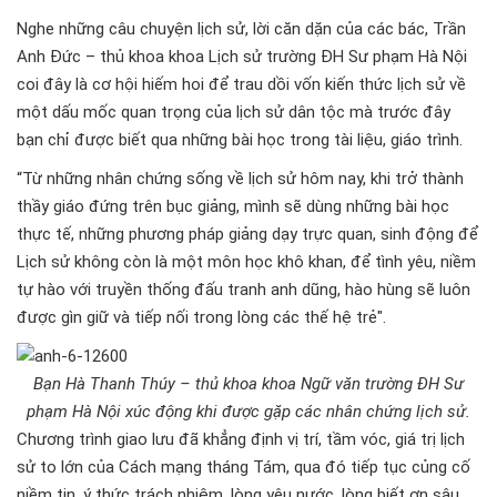
Nghe những câu chuyện lịch sử, lời căn dặn của các bác, Trần
Anh Đức – thủ khoa khoa Lịch sử trường ĐH Sư phạm Hà Nội
coi đây là cơ hội hiếm hoi để trau dồi vốn kiến thức lịch sử về
một dấu mốc quan trọng của lịch sử dân tộc mà trước đây
bạn chỉ được biết qua những bài học trong tài liệu, giáo trình.
“Từ những nhân chứng sống về lịch sử hôm nay, khi trở thành
thầy giáo đứng trên bục giảng, mình sẽ dùng những bài học
thực tế, những phương pháp giảng dạy trực quan, sinh động để
Lịch sử không còn là một môn học khô khan, để tình yêu, niềm
tự hào với truyền thống đấu tranh anh dũng, hào hùng sẽ luôn
được gìn giữ và tiếp nối trong lòng các thế hệ trẻ".
Bạn Hà Thanh Thúy – thủ khoa khoa Ngữ văn trường ĐH Sư
phạm Hà Nội xúc động khi được gặp các nhân chứng lịch sử.
Chương trình giao lưu đã khẳng định vị trí, tầm vóc, giá trị lịch
sử to lớn của Cách mạng tháng Tám, qua đó tiếp tục củng cố
niềm tin, ý thức trách nhiệm, lòng yêu nước, lòng biết ơn sâu