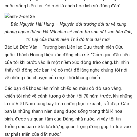
cuộc sống hiện tại. Đó mới là cách học lịch sử đúng đắn".
Bác Nguyễn Hải Hùng – Nguyên đội trưởng đội tự vệ xung
phong ngoại thành Hà Nội chia sẻ niềm tin son sắt vào bản lĩnh,
trí tuệ của thanh niên Thủ đô thời đại mới.
Bác Lê Đức Vân – Trưởng ban Liên lạc Cựu thanh niên Cứu
quốc Thành Hoàng Diệu xúc động chia sẻ: “Cảm giác đầu tiên
của tôi khi bước vào là một niềm xúc động trào dâng, khi nhìn
thấy rất đông các bạn trẻ có mặt để lắng nghe chúng tôi nói
về những câu chuyện của một thời kháng chiến.
Các bạn đã khoác lên mình chiếc áo màu cờ đỏ sao vàng,
khiến tôi nhớ về cảnh tượng ở thôn tôi 70 năm trước, khi những
lá cờ Việt Nam tung bay trên những bụi tre xanh, rất đẹp. Các
bạn là những thanh niên đang được sống trong thời kì hòa
bình, được sự quan tâm của Đảng, nhà nước, vì vậy tôi tin
tưởng các bạn sẽ là lực lượng quan trọng đóng góp trí tuệ vào
sự phát triển của đất nước.”