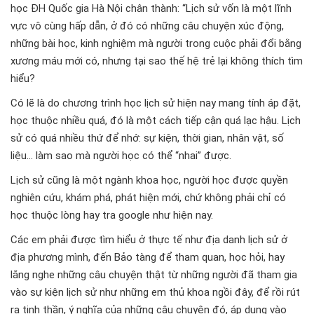
học ĐH Quốc gia Hà Nội chân thành: “Lịch sử vốn là một lĩnh
vực vô cùng hấp dẫn, ở đó có những câu chuyện xúc động,
những bài học, kinh nghiệm mà người trong cuộc phải đổi bằng
xương máu mới có, nhưng tại sao thế hệ trẻ lại không thích tìm
hiểu?
Có lẽ là do chương trình học lịch sử hiện nay mang tính áp đặt,
học thuộc nhiều quá, đó là một cách tiếp cận quá lạc hậu. Lịch
sử có quá nhiều thứ để nhớ: sự kiện, thời gian, nhân vật, số
liệu... làm sao mà người học có thể “nhai” được.
Lịch sử cũng là một ngành khoa học, người học được quyền
nghiên cứu, khám phá, phát hiện mới, chứ không phải chỉ có
học thuộc lòng hay tra google như hiện nay.
Các em phải được tìm hiểu ở thực tế như địa danh lịch sử ở
địa phương mình, đến Bảo tàng để tham quan, học hỏi, hay
lắng nghe những câu chuyện thật từ những người đã tham gia
vào sự kiện lịch sử như những em thủ khoa ngồi đây, để rồi rút
ra tinh thần, ý nghĩa của những câu chuyện đó, áp dụng vào