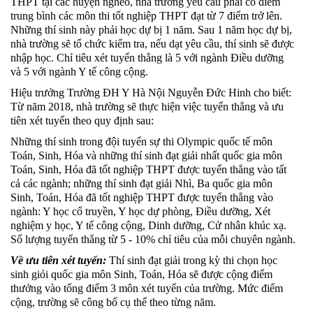
THPT tại các huyện nghèo
, nhà trường yêu cầu phải có điểm
trung bình các môn thi tốt nghiệp THPT đạt từ 7 điểm trở lên.
Những thí sinh này phải học dự bị 1 năm. Sau 1 năm học dự bị,
nhà trường sẽ tổ chức kiểm tra, nếu dạt yêu cầu, thí sinh sẽ được
nhập học. Chỉ tiêu xét tuyển thẳng là 5 với ngành Điều dưỡng
và 5 với ngành Y tế công cộng.
Hiệu trưởng Trường ĐH Y Hà Nội Nguyễn Đức Hinh cho biết:
Từ năm 2018, nhà trường sẽ thực hiện việc tuyển thẳng và ưu
tiên xét tuyển theo quy định sau:
Những thí sinh trong đội tuyển sự thi Olympic quốc tế môn
Toán, Sinh, Hóa và những thí sinh đạt giải nhất quốc gia môn
Toán, Sinh, Hóa đã tốt nghiệp THPT được tuyển thẳng vào tất
cả các ngành; những thí sinh đạt giải Nhì, Ba quốc gia môn
Sinh, Toán, Hóa đã tốt nghiệp THPT được tuyển thẳng vào
ngành: Y học cổ truyền, Y học dự phòng, Điều dưỡng, Xét
nghiệm y học, Y tế công cộng, Dinh dưỡng, Cử nhân khúc xạ.
Số lượng tuyển thẳng từ 5 - 10% chỉ tiêu của mỗi chuyên ngành.
Về ưu tiên xét tuyển:
Thí sinh đạt giải trong kỳ thi chọn học
sinh giỏi quốc gia môn Sinh, Toán, Hóa sẽ được cộng điểm
thưởng vào tổng điểm 3 môn xét tuyển của trường. Mức điểm
cộng, trường sẽ công bố cụ thể theo từng năm.