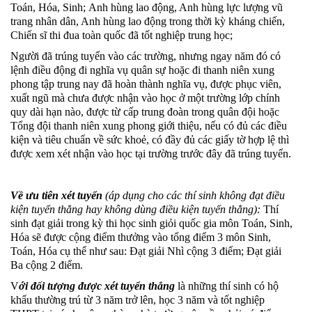
Toán, Hóa, Sinh;
Anh hùng lao động, Anh hùng lực lượng vũ
trang nhân dân, Anh hùng lao động trong thời kỳ kháng chiến,
Chiến sĩ thi đua toàn quốc đã tốt nghiệp trung học;
Người đã trúng tuyển vào các trường, nhưng ngay năm đó có
lệnh điều động đi nghĩa vụ quân sự hoặc đi thanh niên xung
phong tập trung nay đã hoàn thành nghĩa vụ, được phục viên,
xuất ngũ mà chưa được nhận vào học ở một trường lớp chính
quy dài hạn nào, được từ cấp trung đoàn trong quân đội hoặc
Tổng đội thanh niên xung phong giới thiệu, nếu có đủ các điều
kiện và tiêu chuẩn về sức khoẻ, có đầy đủ các giấy tờ hợp lệ thì
được xem xét nhận vào học tại trường trước đây đã trúng tuyển.
Về ưu tiên xét tuyển
(áp dụng cho các thí sinh không đạt điều
kiện tuyển thẳng hay không dùng điều kiện tuyển thẳng):
Thí
sinh đạt giải trong kỳ thi học sinh giỏi quốc gia môn Toán, Sinh,
Hóa sẽ được cộng điểm thưởng vào tổng điểm 3 môn Sinh,
Toán, Hóa cụ thể như sau: Đạt giải Nhì cộng 3 điểm; Đạt giải
Ba cộng 2 điểm.
V
ới đối tượng được xét tuyển thẳng
là những t
hí sinh có hộ
khẩu thường trú từ 3 năm trở lên, học 3 năm và tốt nghiệp