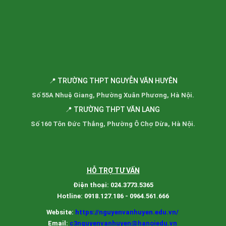
📍 TRƯỜNG THPT NGUYỄN VĂN HUYÊN
Số 55A Nhuệ Giang, Phường Xuân Phương, Hà Nội.
📍 TRƯỜNG THPT VĂN LANG
Số 160 Tôn Đức Thắng, Phường Ô Chợ Dừa, Hà Nội.
HỖ TRỢ TƯ VẤN
Điện thoại: 024.3773.5365
Hotline: 0918.127.186 - 0964.561.666
Website:
https://nguyenvanhuyen.edu.vn/
Email:
c3nguyenvanhuyen@hanoiedu.vn