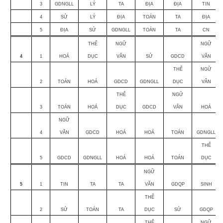
3
GDNGLL
LÝ
TA
ĐỊA
ĐỊA
TIN
4
SỬ
LÝ
ĐỊA
TOÁN
TA
ĐỊA
5
ĐỊA
SỬ
GDNGLL
TOÁN
TA
CN
THỂ
NGỮ
NGỮ
4
1
HOÁ
DỤC
VĂN
SỬ
GDCD
VĂN
THỂ
NGỮ
2
TOÁN
HOÁ
GDCD
GDNGLL
DỤC
VĂN
THỂ
NGỮ
3
TOÁN
HOÁ
DỤC
GDCD
VĂN
HOÁ
NGỮ
4
VĂN
GDCD
HOÁ
HOÁ
TOÁN
GDNGLL
THỂ
5
GDCD
GDNGLL
HOÁ
HOÁ
TOÁN
DỤC
NGỮ
5
1
TIN
TA
TA
VĂN
GDQP
SINH
THỂ
2
SỬ
TOÁN
TA
DỤC
SỬ
GDQP
THỂ
NGỮ