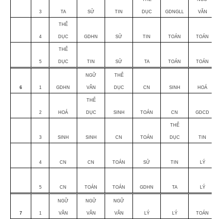
3
TA
SỬ
TIN
DỤC
GDNGLL
VĂN
THỂ
4
DỤC
GDHN
SỬ
TIN
TOÁN
TOÁN
THỂ
5
DỤC
TIN
SỬ
TA
TOÁN
TOÁN
NGỮ
THỂ
6
1
GDHN
VĂN
DỤC
CN
SINH
HOÁ
THỂ
2
HOÁ
DỤC
SINH
TOÁN
CN
GDCD
THỂ
3
SINH
SINH
CN
TOÁN
DỤC
TIN
4
CN
CN
TOÁN
SỬ
TIN
LÝ
5
CN
TOÁN
TOÁN
GDHN
TA
LÝ
NGỮ
NGỮ
NGỮ
7
1
VĂN
VĂN
VĂN
LÝ
LÝ
TOÁN