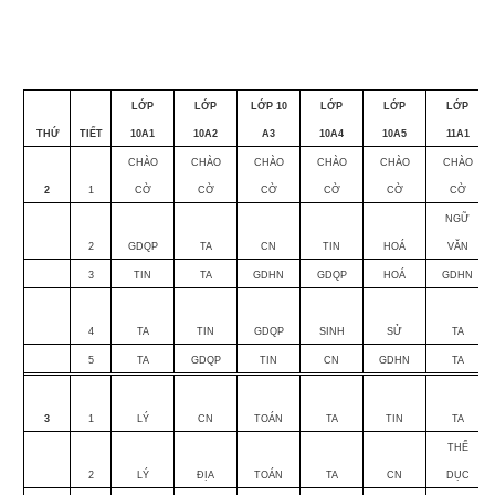
LỚP
LỚP
LỚP 10
LỚP
LỚP
LỚP
THỨ
TIẾT
10A1
10A2
A3
10A4
10A5
11A1
CHÀO
CHÀO
CHÀO
CHÀO
CHÀO
CHÀO
2
1
CỜ
CỜ
CỜ
CỜ
CỜ
CỜ
NGỮ
2
GDQP
TA
CN
TIN
HOÁ
VĂN
3
TIN
TA
GDHN
GDQP
HOÁ
GDHN
4
TA
TIN
GDQP
SINH
SỬ
TA
5
TA
GDQP
TIN
CN
GDHN
TA
3
1
LÝ
CN
TOÁN
TA
TIN
TA
THỂ
2
LÝ
ĐỊA
TOÁN
TA
CN
DỤC