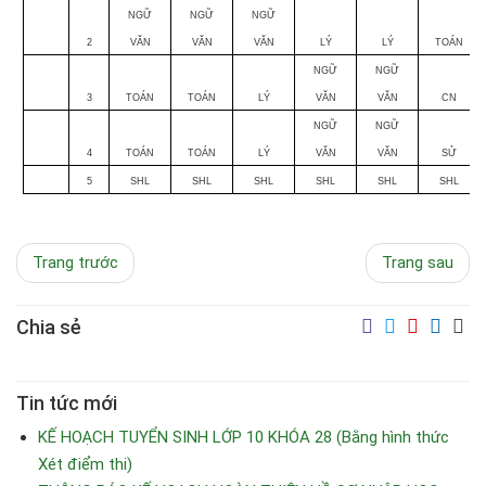
NGỮ
NGỮ
NGỮ
2
VĂN
VĂN
VĂN
LÝ
LÝ
TOÁN
NGỮ
NGỮ
3
TOÁN
TOÁN
LÝ
VĂN
VĂN
CN
NGỮ
NGỮ
4
TOÁN
TOÁN
LÝ
VĂN
VĂN
SỬ
5
SHL
SHL
SHL
SHL
SHL
SHL
Trang trước
Trang sau
Chia sẻ
Tin tức mới
KẾ HOẠCH TUYỂN SINH LỚP 10 KHÓA 28 (Bằng hình thức
Xét điểm thi)