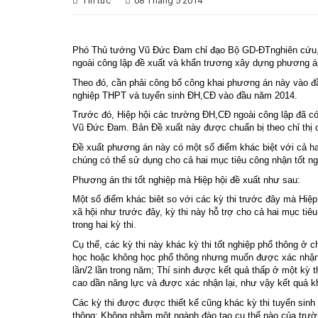
Tin tức
08 Tháng 5 2014
Phó Thủ tướng Vũ Đức Đam chỉ đạo Bộ GD-ĐTnghiên cứu, t
ngoài công lập đề xuất và khẩn trương xây dựng phương á
Theo đó, cần phải công bố công khai phương án này vào đầ
nghiệp THPT và tuyển sinh ĐH,CĐ vào đầu năm 2014.
Trước đó, Hiệp hội các trường ĐH,CĐ ngoài công lập đã có
Vũ Đức Đam. Bản Đề xuất này được chuẩn bị theo chỉ th
Đề xuất phương án này có một số điểm khác biệt với cả hai
chúng có thể sử dụng cho cả hai mục tiêu công nhận tốt ng
Phương án thi tốt nghiệp mà Hiệp hội đề xuất như sau:
Một số điểm khác biêt so với các kỳ thi trước đây mà Hiệp
xã hội như trước đây, kỳ thi này hỗ trợ cho cả hai mục ti
trong hai kỳ thi.
Cụ thể, các kỳ thi này khác kỳ thi tốt nghiệp phổ thông ở
học hoặc không học phổ thông nhưng muốn được xác nhận t
lần/2 lần trong năm; Thí sinh được kết quả thấp ở một kỳ th
cao dần năng lực và được xác nhận lại, như vậy kết quả kh
Các kỳ thi được được thiết kế cũng khác kỳ thi tuyển sin
thông; Không nhằm một ngành đào tạo cụ thể nào của trườn