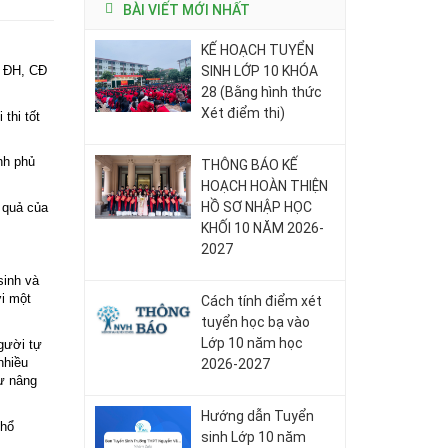
BÀI VIẾT MỚI NHẤT
KẾ HOẠCH TUYỂN
g ĐH, CĐ
SINH LỚP 10 KHÓA
28 (Bằng hình thức
Xét điểm thi)
thi tốt
nh phủ
THÔNG BÁO KẾ
HOẠCH HOÀN THIỆN
HỒ SƠ NHẬP HỌC
 quả của
KHỐI 10 NĂM 2026-
2027
sinh và
ới một
Cách tính điểm xét
tuyển học bạ vào
Lớp 10 năm học
người tự
nhiều
2026-2027
tự nâng
Hướng dẫn Tuyển
phổ
sinh Lớp 10 năm