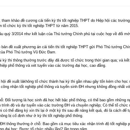
ham khảo đề cương cải tiến kỳ thi tốt nghiệp THPT do Hiệp hội các trườn
n tổ chức kỳ thi tốt nghiệp THPT từ năm 2015.
u quý 3/2014 như kết luận của Thủ tướng Chính phủ tại cuộc họp về đổi mới 
 bản đề xuất phương án cải tiến thi tốt nghiệp THPT gửi Phó Thủ tướng Chí
ị của Phó Thủ tướng Vũ Đức Đam.
 kỳ thi thông thường trước đây đã được tổ chức trong thời gian qua; và kết
hiệp phổ thông và xét tuyển vào các trường đại học, cao đẳng.
 hội đề xuất làkhông tổ chức thành hai kỳ thi gần nhau gây tốn kém cho học 
êu công nhận tốt nghiệp phổ thông và tuyển sinh ĐH nhưng không đồng nhất v
 chỗ: Đối tượng là học sinh đã học hết bậc phổ thông, có thể bao gồm những 
rình độ và dự tuyển vào các trường ĐH và chuyên nghiệp; Có thể tổ chức 
i có thể đăng ký xin thi lại ở một kỳ thi sau đề nâng kết quả, đó là cách để 
ông bị cố định như ở kỳ thi tốt nghiệp phổ thông.
h ĐH thông thường ở chỗ: Bao gồm cả mục tiêu xác nhận trình độ tốt nghiệp 
g đại học; Được tổ chức nhiều lần/2 lần trong năm.